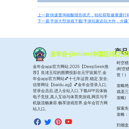
上一篇
快速查询核酸报告状态，轻松获取健康通行码
下一篇
手游大型游戏下载(手游玩家必玩大作，火爆
产品
时空猎
金年会app官方网站,2025【DeepSeek推
(时空
荐】良渚玉琮的图腾投影在元宇宙展厅,金
世！)
年会app官方网站💕十七年运营,稳定,安全,
信誉网址【baidu.ag】💕金年会登录入口,
攻略绝
登录会员后,进入全站入口,下载APP后体验
戏圣三
电子竞技,真人互动与体育类游戏,网页与手
攻略)
机版流畅兼容,畅享游戏世界,金年会官方网
探索失
站入口。
攻略：
扫烟盒