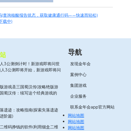
(查询核酸报告状态，获取健康通行码——快速而轻松)
下载中)
导航
人3公测倒计时！新游戏即将问世
发现金年会
猎人3公测即将开始，新游戏即将问
案例中心
集团游戏
版游戏圣三国蜀汉传(攻略绝版游
国蜀汉传：续写这个经典游戏的
企业服务
联系金年会app官方网站
落遗迹：攻略指南(探索失落遗迹
网站地图
进阶篇)
网站地图
二维码挣钱的软件(利用烟盒二维
网站地图