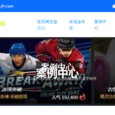
j9.com
首页网页版
发现金年
案例中
入口
会
心
案例中心
首页
/
Our Projects
/
手机无痕修改图片文字软件