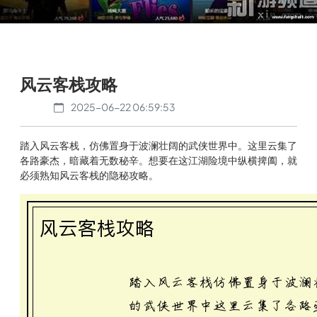
风云客栈攻略
2025-06-22 06:59:53
踏入风云客栈，仿佛置身于波澜壮阔的武侠世界中。这里云集了
各路豪杰，暗藏着无数秘辛。想要在这江湖险境中纵横捭阖，就
必须熟知风云客栈的隐秘攻略。