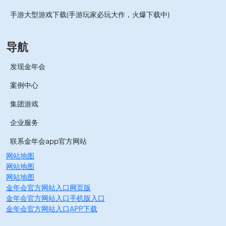
手游大型游戏下载(手游玩家必玩大作，火爆下载中)
导航
发现金年会
案例中心
集团游戏
企业服务
联系金年会app官方网站
网站地图
网站地图
网站地图
金年会官方网站入口网页版
金年会官方网站入口手机版入口
金年会官方网站入口APP下载