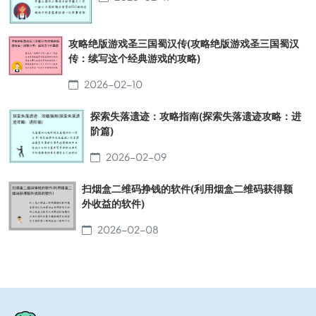
攻略绝版游戏圣三国蜀汉传(攻略绝版游戏圣三国蜀汉
传：续写这个经典游戏的攻略)
2026-02-10
探索失落遗迹：攻略指南(探索失落遗迹攻略：进
阶篇)
2026-02-09
扫烟盒二维码挣钱的软件(利用烟盒二维码获得额
外收益的软件)
2026-02-08