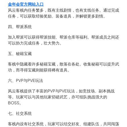
金年会官方网站入口
风云客栈内任务繁多，既有主线剧情，也有支线任务。通过完成
任务，可以获取经验奖励、装备道具，并解锁更多剧情。
四、帮派系统
加入帮派可以获得帮派技能、帮派仓库等福利。帮派成员之间还
可以协力完成任务，壮大势力。
五、秘籍宝藏
客栈中隐藏着许多秘籍宝藏，散落在各处。收集秘籍可以提升武
功，而寻得宝藏则能获得稀有道具。
六、PVP与PVE玩法
风云客栈提供了丰富的PVP与PVE玩法，如竞技场、副本挑战
等。玩家可以与其他玩家切磋武艺，亦可组队挑战强大的
BOSS。
七、社交系统
客栈内设有社交系统，玩家可以结交好友、组建队伍，共同闯荡