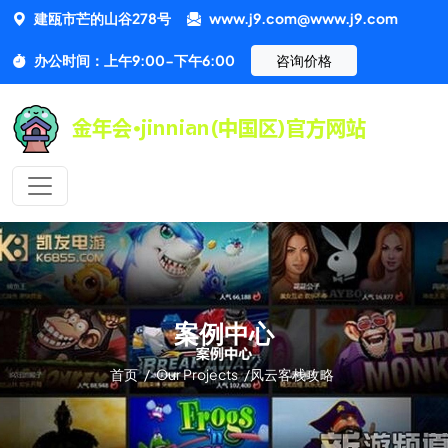
建瓯市芒的山谷278号
www.j9.com@www.j9.com
办公时间：上午9:00-下午6:00
咨询价格
案例中心
首页
/
Our Projects
/
风云客栈攻略