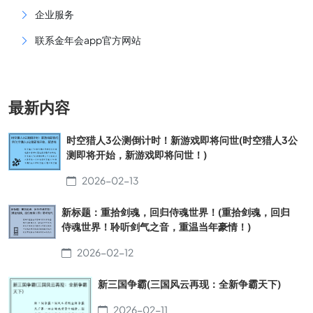
企业服务
联系金年会app官方网站
最新内容
时空猎人3公测倒计时！新游戏即将问世(时空猎人3公
测即将开始，新游戏即将问世！)
2026-02-13
新标题：重拾剑魂，回归侍魂世界！(重拾剑魂，回归
侍魂世界！聆听剑气之音，重温当年豪情！)
2026-02-12
新三国争霸(三国风云再现：全新争霸天下)
2026-02-11